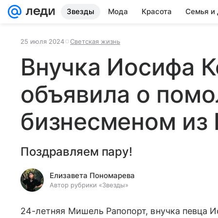
Звезды
Мода
Красота
Семья и
25 июля 2024
Светская жизнь
Внучка Иосифа К
объявила о помо
бизнесменом из
Поздравляем пару!
Елизавета Пономарева
Автор рубрики «Звезды»
24-летняя Мишель Рапопорт, внучка певца И