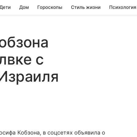
 Дети
Дом
Гороскопы
Стиль жизни
Психология
обзона
лвке с
 Израиля
осифа Кобзона, в соцсетях объявила о