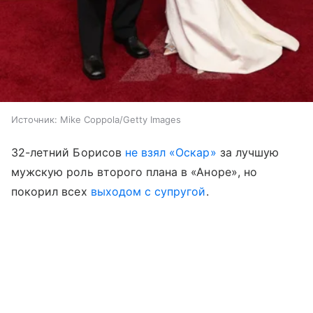
Источник:
Mike Coppola/Getty Images
32-летний Борисов
не взял «Оскар»
за лучшую
мужскую роль второго плана в «Аноре», но
покорил всех
выходом с супругой
.