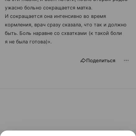
ужасно больно сокращается матка.
И сокращается она интенсивно во время
кормления, врач сразу сказала, что так и должно
быть. Боль наравне со схватками (к такой боли
я не была готова)».
Поделиться