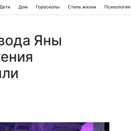
 Дети
Дом
Гороскопы
Стиль жизни
Психология
вода Яны
гения
или