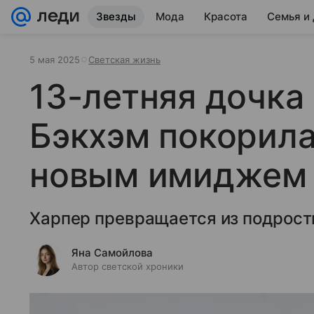
Звезды
Мода
Красота
Семья и
5 мая 2025
Светская жизнь
13-летняя дочка
Бэкхэм покорила
новым имиджем
Харпер превращается из подрост
Яна Самойлова
Автор светской хроники