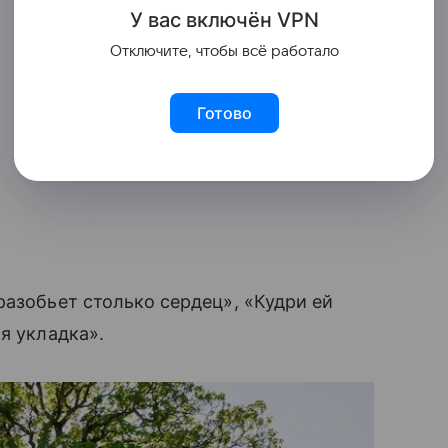
У вас включ
ён
V
P
N
Отключите, чтобы всё работало
Готово
разобьет столько сердец», «Кудри ей
ая укладка».