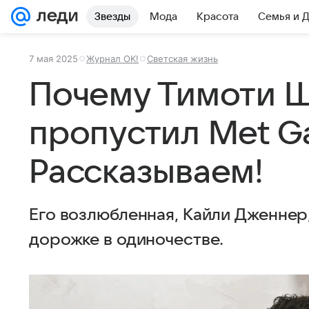
Звезды
Мода
Красота
Семья и 
7 мая 2025
Журнал OK!
Светская жизнь
Почему Тимоти 
пропустил Met Ga
Рассказываем!
Его возлюбленная, Кайли Дженнер
дорожке в одиночестве.