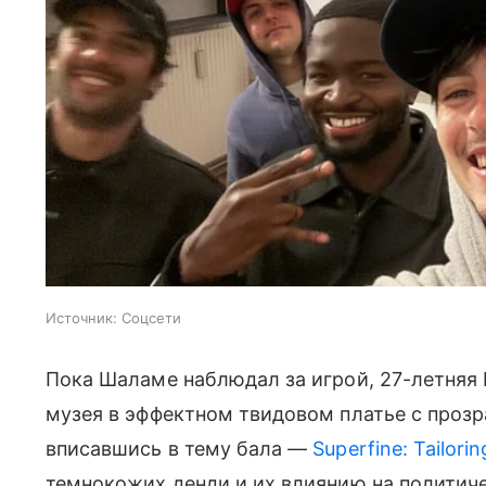
Источник:
Соцсети
Пока Шаламе наблюдал за игрой, 27-летняя
музея в эффектном твидовом платье с прозр
вписавшись в тему бала —
Superfine: Tailorin
темнокожих денди и их влиянию на политич