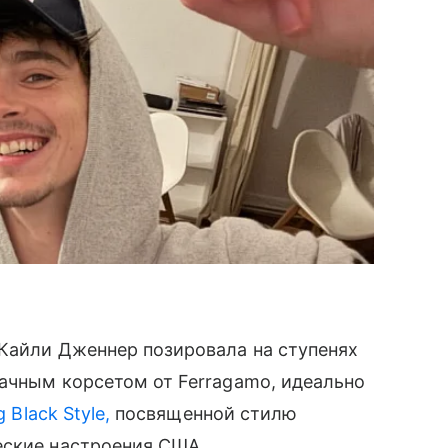
 Кайли Дженнер позировала на ступенях
ачным корсетом от Ferragamo, идеально
g Black Style,
посвященной стилю
еские настроения США.