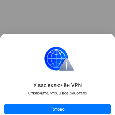
У вас включ
ён
V
P
N
Отключите, чтобы всё работало
Готово