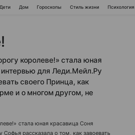
 Дети
Дом
Гороскопы
Стиль жизни
Психология
!
рогу королеве!» стала юная
 интервью для Леди.Мейл.Ру
евать своего Принца, как
рме и о многом другом, не
леве!» стала юная красавица Соня
у Софья рассказала о том, как завоевать