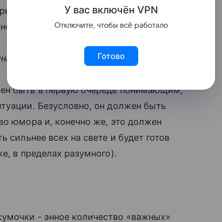
У вас включ
ён
V
P
N
торым «королева» будет готова провести
 не встретила.
Отключите, чтобы всё работало
Готово
а, чтобы стать достойным тебя?
лжен быть в первую очередь понимающим,
итуации. Безусловно, он должен быть
во юмора и, конечно же, это должен
ь сильнее всех на свете и будет готов
е, в пределах разумного).
сумочки - энное количество «важных»