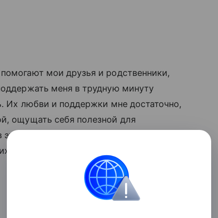
е помогают мои друзья и родственники,
 поддержать меня в трудную минуту
ть. Их любви и поддержки мне достаточно,
й, ощущать себя полезной для
в этом конкурсе мне помогает
за меня людей, за что я им очень и