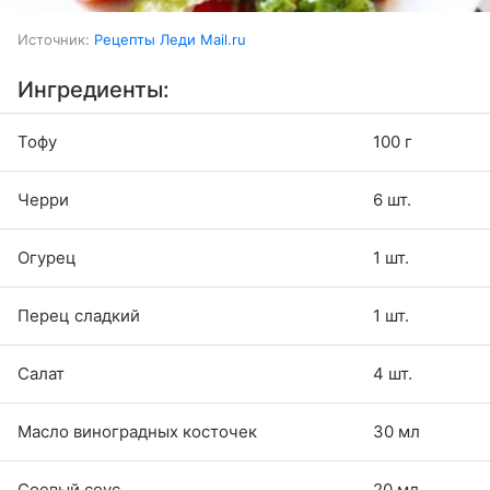
Источник:
Рецепты Леди Mail.ru
Ингредиенты:
Тофу
100 г
Черри
6 шт.
Огурец
1 шт.
Перец сладкий
1 шт.
Салат
4 шт.
Масло виноградных косточек
30 мл
Соевый соус
20 мл