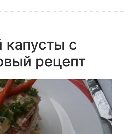
й капусты с
овый рецепт