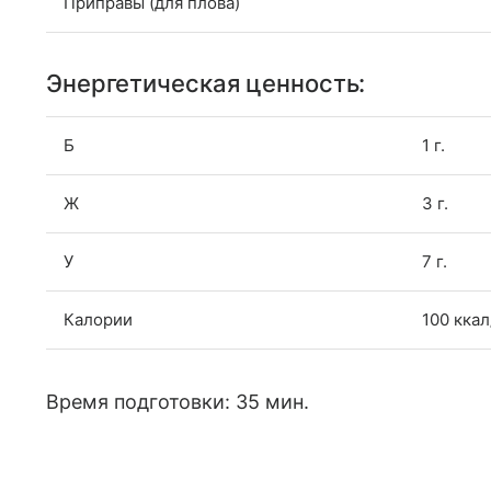
Приправы (для плова)
Энергетическая ценность:
Б
1 г.
Ж
3 г.
У
7 г.
Калории
100 ккал
Время подготовки: 35 мин.