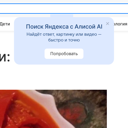
 Дети
Дом
Гороскопы
Стиль жизни
Психология
Поиск Яндекса с Алисой AI
Найдёт ответ, картинку или видео —
быстро и точно
и: пошаговый
Попробовать