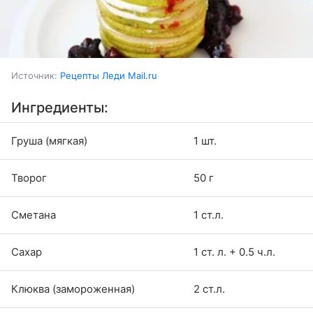
Источник:
Рецепты Леди Mail.ru
Ингредиенты:
Груша (мягкая)
1 шт.
Творог
50 г
Сметана
1 ст.л.
Сахар
1 ст. л. + 0.5 ч.л.
Клюква (замороженная)
2 ст.л.