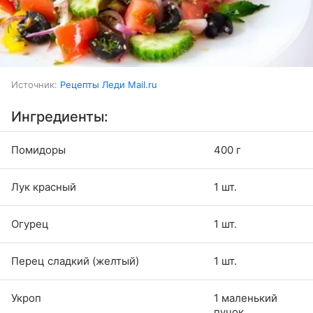
Источник:
Рецепты Леди Mail.ru
Ингредиенты:
Помидоры
400 г
Лук красный
1 шт.
Огурец
1 шт.
Перец сладкий (желтый)
1 шт.
Укроп
1 маленький
пучок