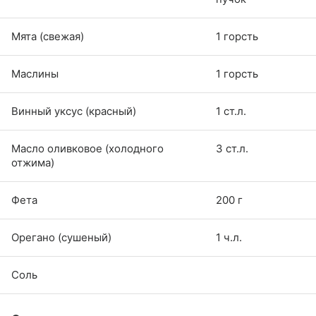
Мята (свежая)
1 горсть
Маслины
1 горсть
Винный уксус (красный)
1 ст.л.
Масло оливковое (холодного
3 ст.л.
отжима)
Фета
200 г
Орегано (сушеный)
1 ч.л.
Соль