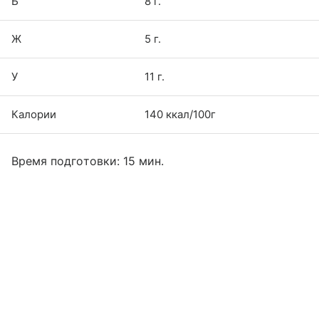
Б
8 г.
Ж
5 г.
У
11 г.
Калории
140 ккал/100г
Время подготовки: 15 мин.