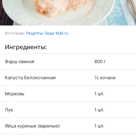
Источник:
Рецепты Леди Mail.ru
Ингредиенты:
Фарш свиной
600 г
Капуста белокочанная
½ кочана
Морковь
1 шт.
Лук
1 шт.
Яйца куриные (вареные)
1 шт.