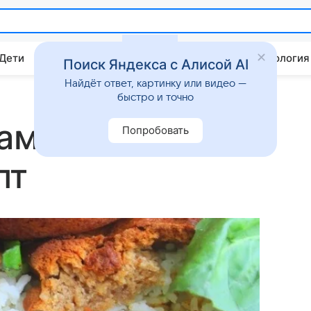
 Дети
Дом
Гороскопы
Стиль жизни
Психология
Поиск Яндекса с Алисой AI
Найдёт ответ, картинку или видео —
быстро и точно
ами:
Попробовать
пт