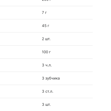
7 г
45 г
2 шт.
100 г
3 ч.л.
3 зубчика
3 ст.л.
3 шт.