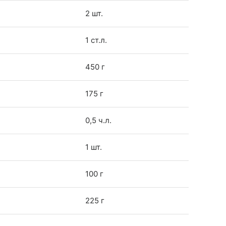
2 шт.
1 ст.л.
450 г
175 г
0,5 ч.л.
1 шт.
100 г
225 г