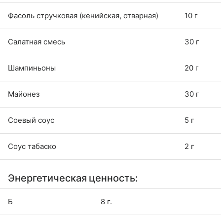
Фасоль стручковая (кенийская, отварная)
10 г
Салатная смесь
30 г
Шампиньоны
20 г
Майонез
30 г
Соевый соус
5 г
Соус табаско
2 г
Энергетическая ценность:
Б
8 г.