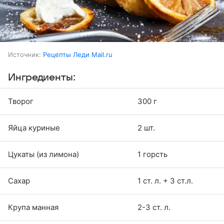
Источник:
Рецепты Леди Mail.ru
Ингредиенты:
Творог
300 г
Яйца куриные
2 шт.
Цукаты (из лимона)
1 горсть
Сахар
1 ст. л. + 3 ст.л.
Крупа манная
2-3 ст. л.