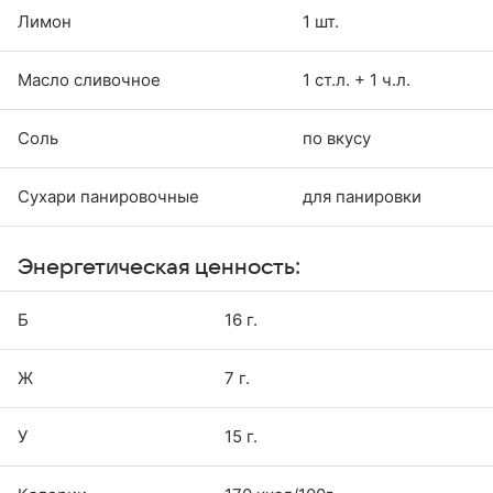
Лимон
1 шт.
Масло сливочное
1 ст.л. + 1 ч.л.
Соль
по вкусу
Сухари панировочные
для панировки
Энергетическая ценность:
Б
16 г.
Ж
7 г.
У
15 г.