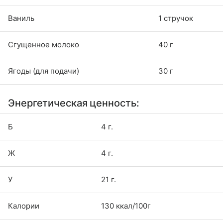
Ваниль
1 стручок
Сгущенное молоко
40 г
Ягоды (для подачи)
30 г
Энергетическая ценность:
Б
4 г.
Ж
4 г.
У
21 г.
Калории
130 ккал/100г