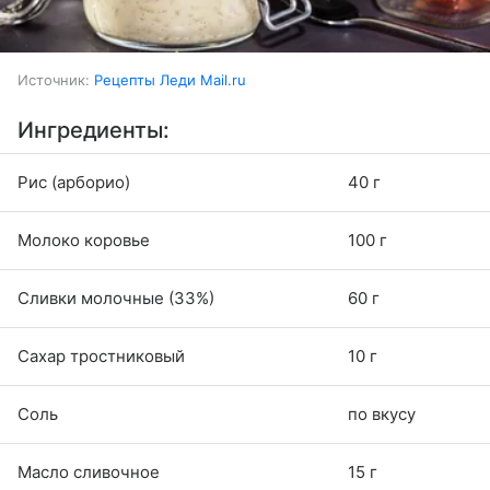
Источник:
Рецепты Леди Mail.ru
Ингредиенты:
Рис (арборио)
40 г
Молоко коровье
100 г
Сливки молочные (33%)
60 г
Сахар тростниковый
10 г
Соль
по вкусу
Масло сливочное
15 г