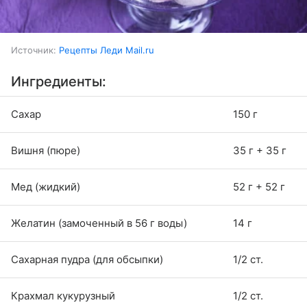
Источник:
Рецепты Леди Mail.ru
Ингредиенты:
Сахар
150 г
Вишня (пюре)
35 г + 35 г
Мед (жидкий)
52 г + 52 г
Желатин (замоченный в 56 г воды)
14 г
Сахарная пудра (для обсыпки)
1/2 ст.
Крахмал кукурузный
1/2 ст.