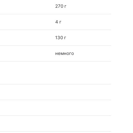
270 г
4 г
130 г
немного