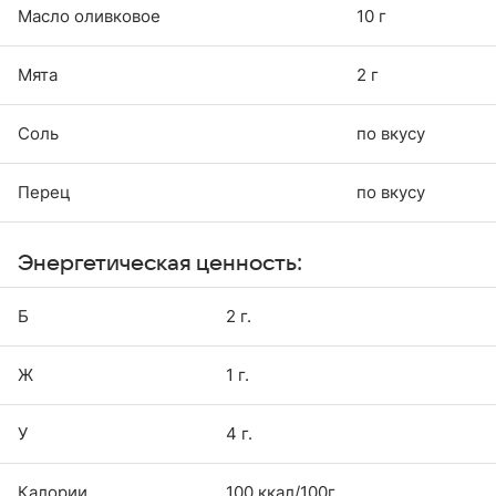
Масло оливковое
10 г
Мята
2 г
Соль
по вкусу
Перец
по вкусу
Энергетическая ценность:
Б
2 г.
Ж
1 г.
У
4 г.
Калории
100 ккал/100г