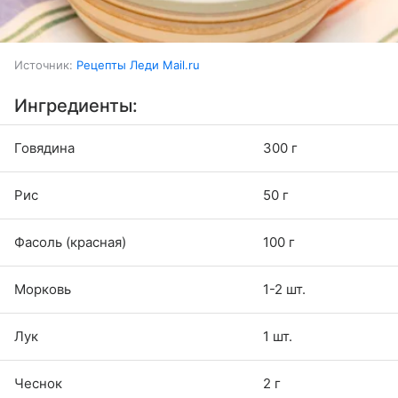
Источник:
Рецепты Леди Mail.ru
Ингредиенты:
Говядина
300 г
Рис
50 г
Фасоль (красная)
100 г
Морковь
1-2 шт.
Лук
1 шт.
Чеснок
2 г