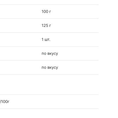
100 г
125 г
1 шт.
по вкусу
по вкусу
/100г