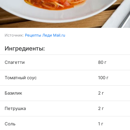
Источник:
Рецепты Леди Mail.ru
Ингредиенты:
Спагетти
80 г
Томатный соус
100 г
Базилик
2 г
Петрушка
2 г
Соль
1 г