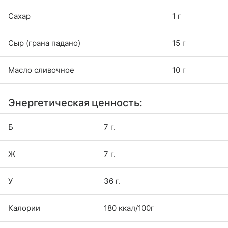
Сахар
1 г
Сыр (грана падано)
15 г
Масло сливочное
10 г
Энергетическая ценность:
Б
7 г.
Ж
7 г.
У
36 г.
Калории
180 ккал/100г