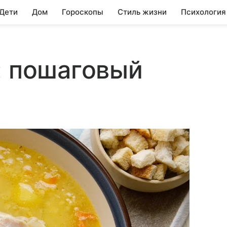
 Дети
Дом
Гороскопы
Стиль жизни
Психология
: пошаговый