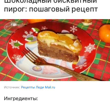
пирог: пошаговый рецепт
Источник:
Рецепты Леди Mail.ru
Ингредиенты:
Выберите комментарий
Выберите комментарий
Выберите комментарий