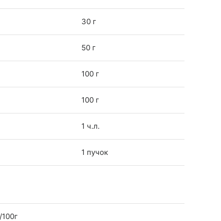
30 г
50 г
100 г
100 г
1 ч.л.
1 пучок
/100г