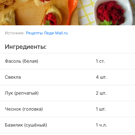
Источник:
Рецепты Леди Mail.ru
Ингредиенты:
Фасоль (белая)
1 ст.
Свекла
4 шт.
Лук (репчатый)
2 шт.
Чеснок (головка)
1 шт.
Базилик (сушёный)
1 ч.л.