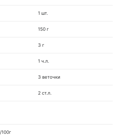
1 шт.
150 г
3 г
1 ч.л.
3 веточки
2 ст.л.
/100г