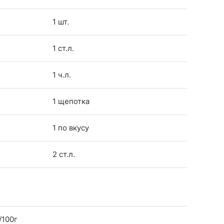
1 шт.
1 ст.л.
1 ч.л.
1 щепотка
1 по вкусу
2 ст.л.
/100г