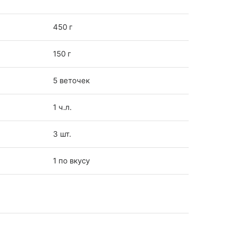
450 г
150 г
5 веточек
1 ч.л.
3 шт.
1 по вкусу