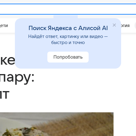
Дети
Дом
Гороскопы
Стиль жизни
Психология
Поиск Яндекса с Алисой AI
Найдёт ответ, картинку или видео —
быстро и точно
 кефирно-
Попробовать
пару:
пт