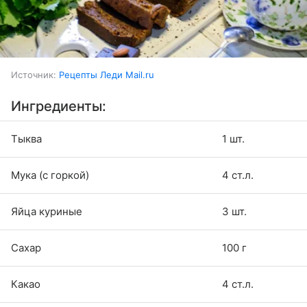
Источник:
Рецепты Леди Mail.ru
Ингредиенты:
Тыква
1 шт.
Мука (с горкой)
4 ст.л.
Яйца куриные
3 шт.
Сахар
100 г
Какао
4 ст.л.