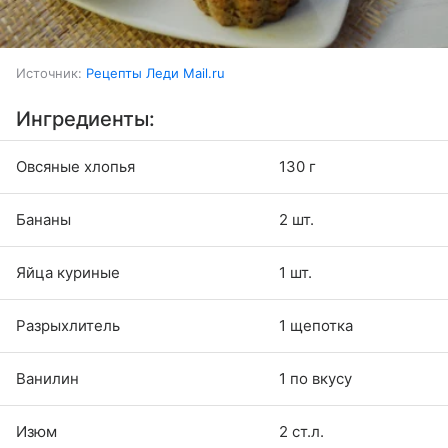
Источник:
Рецепты Леди Mail.ru
Ингредиенты:
Овсяные хлопья
130 г
Бананы
2 шт.
Яйца куриные
1 шт.
Разрыхлитель
1 щепотка
Ванилин
1 по вкусу
Изюм
2 ст.л.