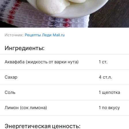
Источник:
Рецепты Леди Mail.ru
Ингредиенты:
Аквафаба (жидкость от варки нута)
1 ст.
Сахар
4 ст.л.
Соль
1 щепотка
Лимон (сок лимона)
1 по вкусу
Энергетическая ценность: