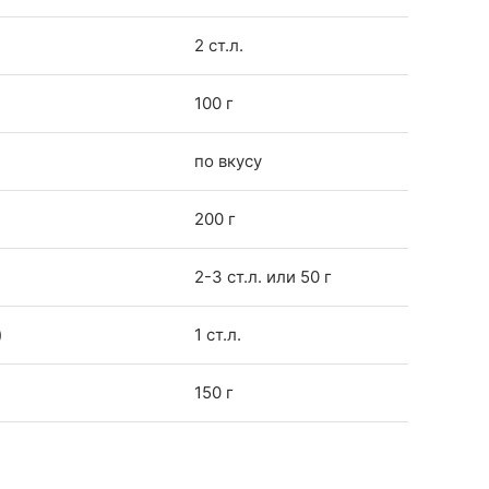
2 ст.л.
100 г
по вкусу
200 г
2-3 ст.л. или 50 г
)
1 ст.л.
150 г