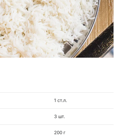
1 ст.л.
3 шт.
200 г