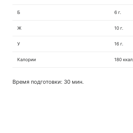
Б
6 г.
Ж
10 г.
У
16 г.
Калории
180 ккал
Время подготовки: 30 мин.