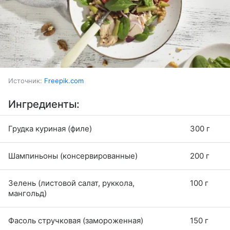
Источник:
Freepik.com
Ингредиенты:
Грудка куриная (филе)
300 г
Шампиньоны (консервированные)
200 г
Зелень (листовой салат, руккола,
100 г
мангольд)
Фасоль стручковая (замороженная)
150 г