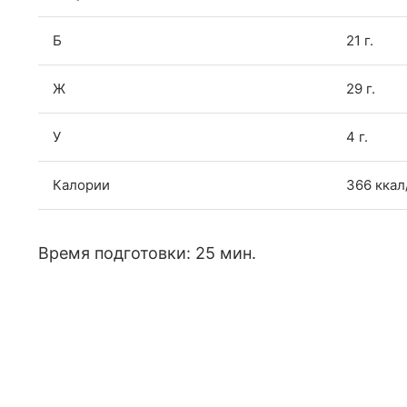
Б
21 г.
Ж
29 г.
У
4 г.
Калории
366 ккал
Время подготовки: 25 мин.