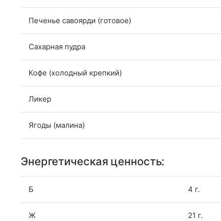
Печенье cавоярди (готовое)
Сахарная пудра
Кофе (холодный крепкий)
Ликер
Ягоды (малина)
Энергетическая ценность:
Б
4 г.
Ж
21 г.