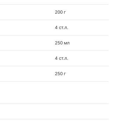
200 г
4 ст.л.
250 мл
4 ст.л.
250 г