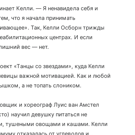
инает Келли. — Я ненавидела себя и
тем, что я начала принимать
ливающее». Так, Келли Осборн трижды
еабилитационных центрах. И если
лишний вес — нет.
оект «Танцы со звездами», куда Келли
евицы важной мотивацией. Как и любой
рышком, а не топать слоником.
цовщик и хореограф Луис ван Амстел
сто) научил девушку питаться не
ами, тушеными овощами и кашами. Келли
имуму отказалась от углеводов и…