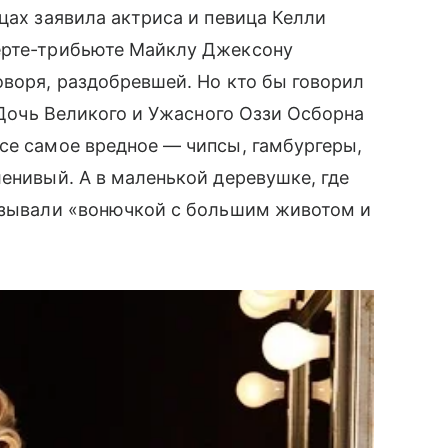
дцах заявила актриса и певица Келли
ерте-трибьюте Майклу Джексону
оворя, раздобревшей. Но кто бы говорил
. Дочь Великого и Ужасного Оззи Осборна
се самое вредное — чипсы, гамбургеры,
енивый. А в маленькой деревушке, где
называли «вонючкой с большим животом и