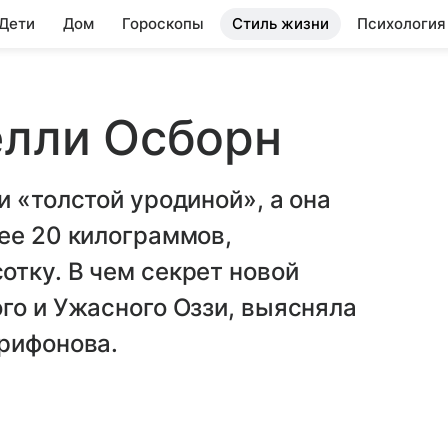
 Дети
Дом
Гороскопы
Стиль жизни
Психология
елли Осборн
и «толстой уродиной», а она
ее 20 килограммов,
тку. В чем секрет новой
го и Ужасного Оззи, выясняла
Трифонова.