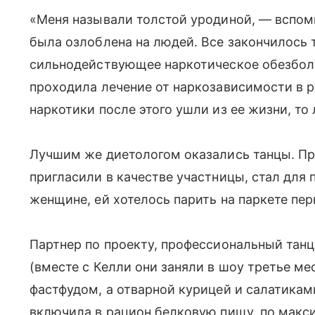
«Меня называли толстой уродиной, — вспом
была озлоблена на людей. Все закончилось 
сильнодействующее наркотическое обезбо
проходила лечение от наркозависимости в р
наркотики после этого ушли из ее жизни, то 
Лучшим же диетологом оказались танцы. Пр
пригласили в качестве участницы, стал для п
женщине, ей хотелось парить на паркете пе
Партнер по проекту, профессиональный тан
(вместе с Келли они заняли в шоу третье ме
фастфудом, а отварной курицей и салатик
включила в рацион белковую пищу, по макс