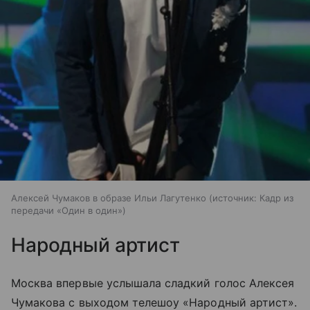
Алексей Чумаков в образе Ильи Лагутенко
источник:
Кадр из
передачи «Один в один»
Народный артист
Москва впервые услышала сладкий голос Алексея
Чумакова с выходом телешоу «Народный артист».