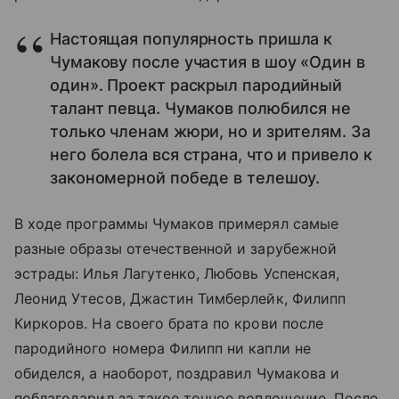
Настоящая популярность пришла к
Чумакову после участия в шоу «Один в
один». Проект раскрыл пародийный
талант певца. Чумаков полюбился не
только членам жюри, но и зрителям. За
него болела вся страна, что и привело к
закономерной победе в телешоу.
В ходе программы Чумаков примерял самые
разные образы отечественной и зарубежной
эстрады: Илья Лагутенко, Любовь Успенская,
Леонид Утесов, Джастин Тимберлейк, Филипп
Киркоров. На своего брата по крови после
пародийного номера Филипп ни капли не
обиделся, а наоборот, поздравил Чумакова и
поблагодарил за такое точное воплощение. После