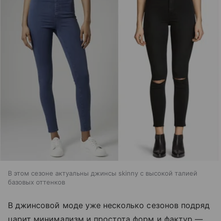
В этом сезоне актуальны джинсы skinny с высокой талией
базовых оттенков
В джинсовой моде уже несколько сезонов подряд
царит минимализм и простота форм и фактур —