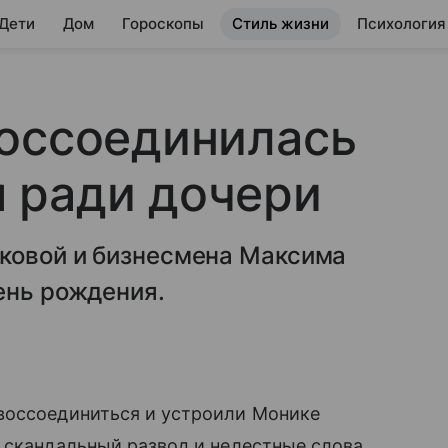
 Дети
Дом
Гороскопы
Стиль жизни
Психология
воссоединилась
 ради дочери
ковой и бизнесмена Максима
ень рождения.
воссоединиться и устроили Монике
а скандальный развод и нелестные слова