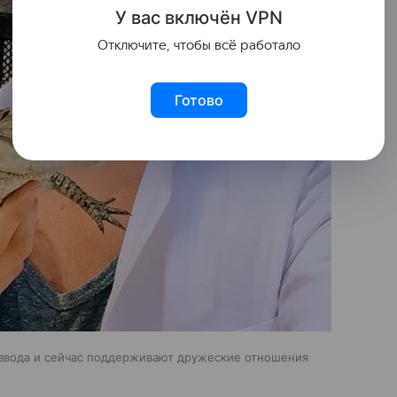
У вас включ
ён
V
P
N
Отключите, чтобы всё работало
Готово
азвода и сейчас поддерживают дружеские отношения