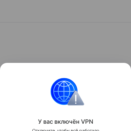
У вас включ
ён
V
P
N
Отключите, чтобы всё работало