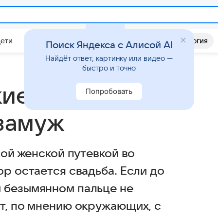
Дети
Дом
Гороскопы
Стиль жизни
Психология
Поиск Яндекса с Алисой AI
Найдёт ответ, картинку или видео —
быстро и точно
кие женщины
Попробовать
 замуж
ной женской путевкой во
ор остается свадьба. Если до
 безымянном пальце не
ит, по мнению окружающих, с