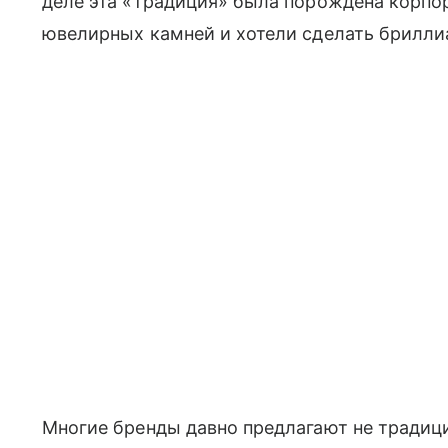
деле эта «традиция» была порождена корпо
ювелирных камней и хотели сделать брилл
Многие бренды давно предлагают не традиц