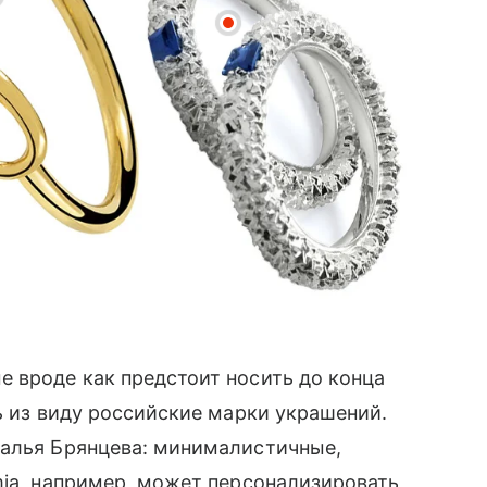
 вроде как предстоит носить до конца
ь из виду российские марки украшений.
талья Брянцева: минималистичные,
mia, например, может персонализировать