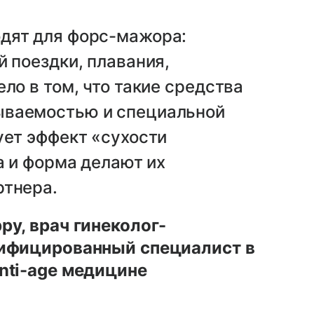
дят для форс-мажора:
й поездки, плавания,
ло в том, что такие средства
ываемостью и специальной
ует эффект «сухости
а и форма делают их
ртнера.
py, врач гинеколог-
тифицированный специалист в
anti-age медицине