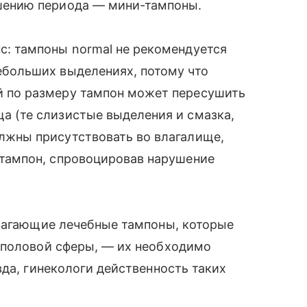
ршению периода — мини-тампоны.
нс: тампоны normal не рекомендуется
ебольших выделениях, потому что
̆ по размеру тампон может пересушить
а (те слизистые выделения и смазка,
лжны присутствовать во влагалище,
 тампон, спровоцировав нарушение
длагающие лечебные тампоны, которые
 половой сферы, — их необходимо
да, гинекологи действенность таких