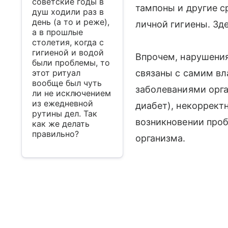
советские годы в
тампоны и другие с
душ ходили раз в
день (а то и реже),
личной гигиены. З
а в прошлые
столетия, когда с
гигиеной и водой
Впрочем, нарушени
были проблемы, то
этот ритуал
связаны с самим вл
вообще был чуть
заболеваниями орга
ли не исключением
из ежедневной
диабет), некорректн
рутины дел. Так
возникновении про
как же делать
правильно?
организма.