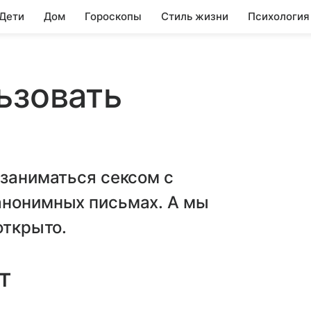
 Дети
Дом
Гороскопы
Стиль жизни
Психология
ьзовать
 заниматься сексом с
анонимных письмах. А мы
открыто.
ют