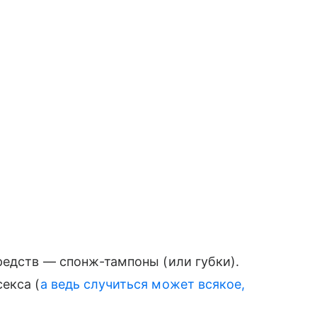
редств — спонж-тампоны (или губки).
екса (
а ведь случиться может всякое,