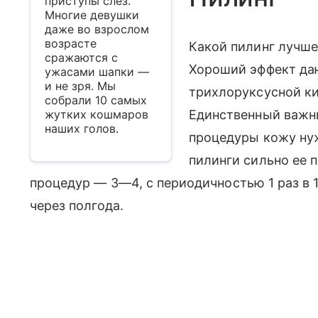
приступы слез.
Многие девушки
даже во взрослом
возрасте
Какой пилинг лучш
сражаются с
Хороший эффект да
ужасами шапки —
и не зря. Мы
трихлоруксусной к
собрали 10 самых
жутких кошмаров
Единственный важн
наших голов.
процедуры кожу нуж
пилинги сильно ее 
процедур — 3—4, с периодичностью 1 раз в 
через полгода.