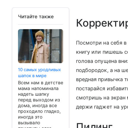
Читайте также
Корректи
Посмотри на себя в 
книгу или пишешь с
голова опущена вниз
10 самых уродливых
подбородок, а на ш
шапок в мире
вредная привычка т
Всем нам в детстве
мама напоминала
постарайся избавить
надеть шапку
смотришь на экран 
перед выходом из
дома, иногда все
держи гаджет на ур
проходило гладко,
иногда это
вызывало
Пилинг