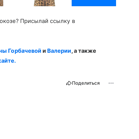
юкозе? Присылай ссылку в
ны Горбачевой
и
Валерии
, а также
айте.
Поделиться