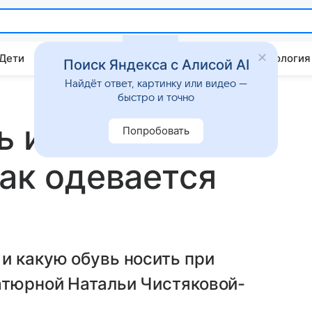
 Дети
Дом
Гороскопы
Стиль жизни
Психология
Поиск Яндекса с Алисой AI
Найдёт ответ, картинку или видео —
быстро и точно
ь и
Попробовать
как одевается
и какую обувь носить при
атюрной Натальи Чистяковой-