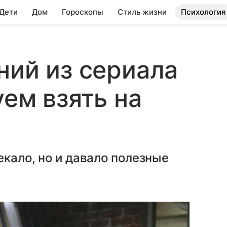
 Дети
Дом
Гороскопы
Стиль жизни
Психология
ний из сериала
уем взять на
екало, но и давало полезные