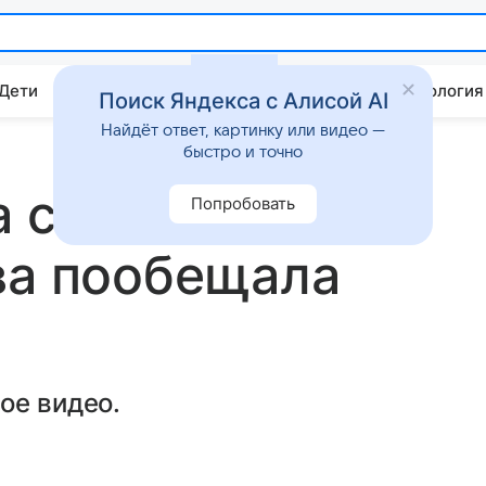
 Дети
Дом
Гороскопы
Стиль жизни
Психология
Поиск Яндекса с Алисой AI
Найдёт ответ, картинку или видео —
быстро и точно
 сесть на
Попробовать
ва пообещала
ое видео.