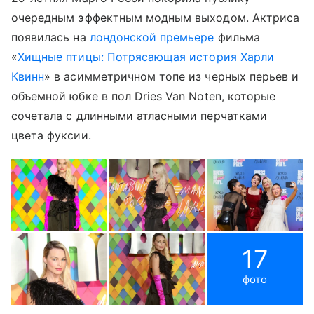
очередным эффектным модным выходом. Актриса
появилась на
лондонской премьере
фильма
«
Хищные птицы: Потрясающая история Харли
Квинн
» в асимметричном топе из черных перьев и
объемной юбке в пол Dries Van Noten, которые
сочетала с длинными атласными перчатками
цвета фуксии.
17
фото